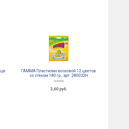
цв.
ГАММА Пластилин восковой 12 цветов
Блокнот-ске
со стеком 180 гр., арт. 280032Н
сшивке, акв
импорт
ГАММА
3,60
руб.