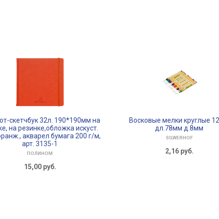
от-скетчбук 32л. 190*190мм на
Восковые мелки круглые 12
е, на резинке,обложка искуст.
дл.78мм д.8мм
ранж., акварел бумага 200 г/м,
SILWERHOF
арт. 3135-1
2,16
руб.
ПОЛИНОМ
15,00
руб.