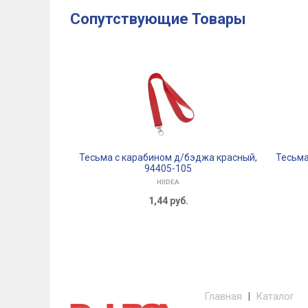
Сопутствующие Товары
Тесьма с карабином д/бэджа красный,
Тесьма
94405-105
HIIDEA
1,44
руб.
Главная
|
Каталог