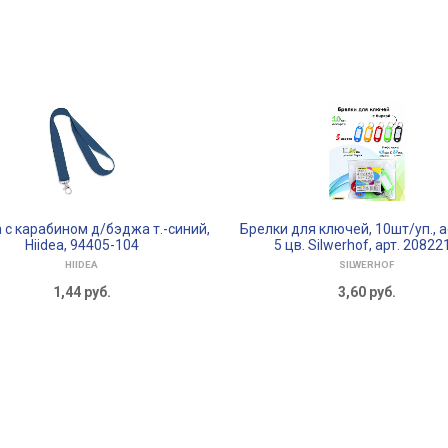
 с карабином д/бэджа т.-синий,
Брелки для ключей, 10шт/уп., а
Hiidea, 94405-104
5 цв. Silwerhof, арт. 20822
HIIDEA
SILWERHOF
1,44
руб.
3,60
руб.