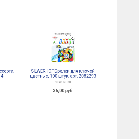
ссорти,
SILWERHOF Брелки для ключей,
SILWERHOF
14
цветные, 100 штук, арт. 2082293
металличе
SILWERHOF
36,00
руб.