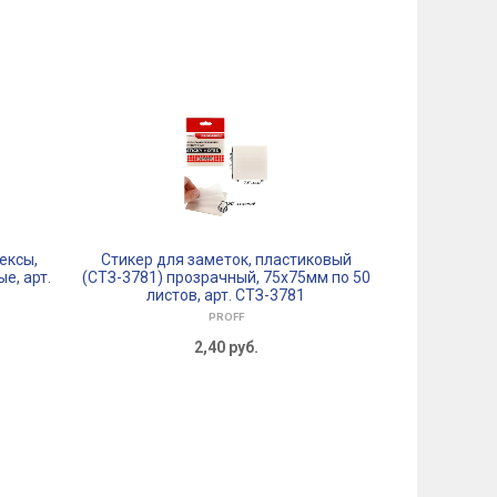
ексы,
Стикер для заметок, пластиковый
FORPUS Подст
е, арт.
(СТЗ-3781) прозрачный, 75х75мм по 50
бумаги 9,5*9
листов, арт. СТЗ-3781
PROFF
2,40
руб.