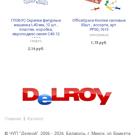
ГЛОБУС Скрепки фигурные
OfficeSpace Кнопки силовые
машинка L40 мм, 12 шт.,
50шт., ассорти, арт.
пластик. коробка,
PP50_1613
европодвес синяя С40-12
OFFICESPACE
МШС
ГЛОБУС
1,73
руб.
2,16
руб.
Главная
|
Каталог
© ЧУП "Делрой", 2006 - 2026 Беларусь, г. Минск, ул. Брикета