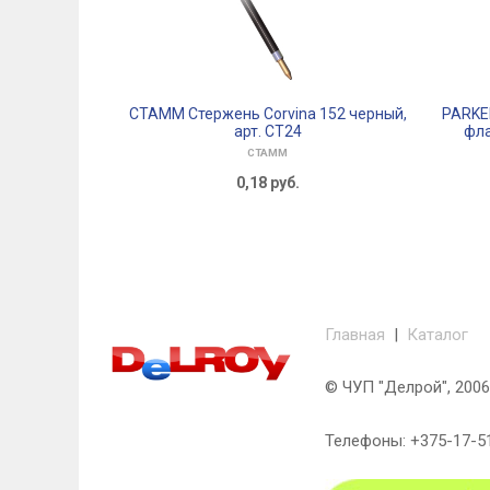
СТАММ Стержень Corvina 152 черный,
PARKER
арт. СТ24
фла
СТАММ
0,18
руб.
Главная
|
Каталог
© ЧУП "Делрой", 2006 
Телефоны: +375-17-51