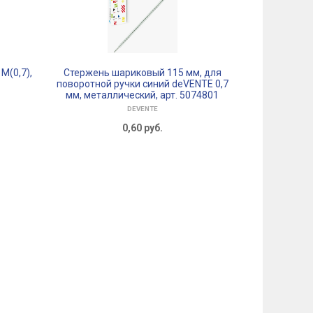
M(0,7),
Стержень шариковый 115 мм, для
Schneider
поворотной ручки синий deVENTE 0,7
ампул в п
мм, металлический, арт. 5074801
DEVENTE
0,60
руб.