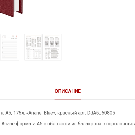
ОПИСАНИЕ
 A5, 176л. «Ariane. Blue», красный арт. DdA5_60805
Ariane формата А5 с обложкой из балакрона с поролонов