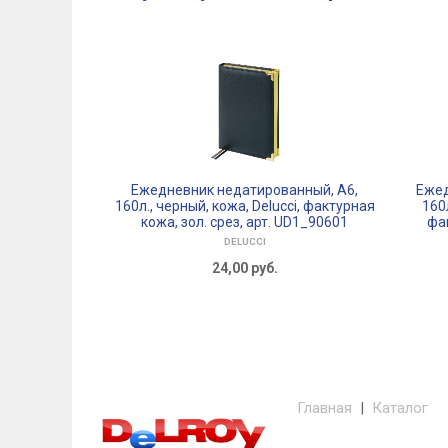
Ежедневник недатированный, A6,
Ежед
160л., черный, кожа, Delucci, фактурная
160л
кожа, зол. срез, арт. UD1_90601
фак
DELUCCI
24,00
руб.
Главная
|
Каталог