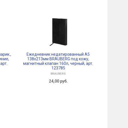
арик.,
Ежедневник недатированный А5
FORPUS 
иние,
138х213мм BRAUBERG под кожу,
предмет
арт.
магнитный клапан 160л, черный, арт.
123785
BRAUBERG
24,00
руб.