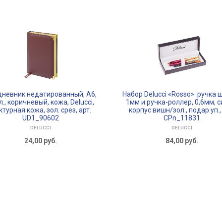
невник недатированный, A6,
Набор Delucci «Rosso»: ручка ш
., коричневый, кожа, Delucci,
1мм и ручка-роллер, 0,6мм, с
турная кожа, зол. срез, арт.
корпус вишн/зол., подар.уп., 
UD1_90602
CPn_11831
DELUCCI
DELUCCI
24,00
руб.
84,00
руб.